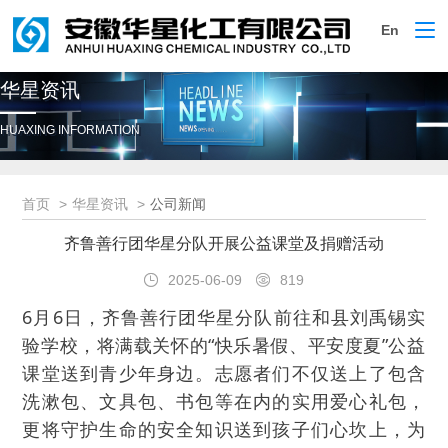
En
切
换
导
华星资讯
航
HUAXING INFORMATION
首页
华星资讯
公司新闻
齐鲁善行团华星分队开展公益课堂及捐赠活动
2025-06-09
819
6月6日，齐鲁善行团华星分队前往和县刘禹锡实
验学校，将满载关怀的“快乐暑假、平安度夏”公益
课堂送到青少年身边。志愿者们不仅送上了包含
洗漱包、文具包、书包等在内的实用爱心礼包，
更将守护生命的安全知识送到孩子们心坎上，为