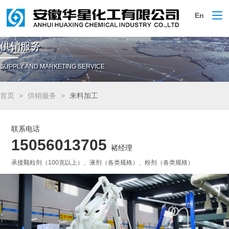
En
切
换
导
供销服务
航
SUPPLY AND MARKETING SERVICE
首页
供销服务
来料加工
联系电话
15056013705
褚经理
承接颗粒剂（100克以上）、液剂（各类规格）、粉剂（各类规格）