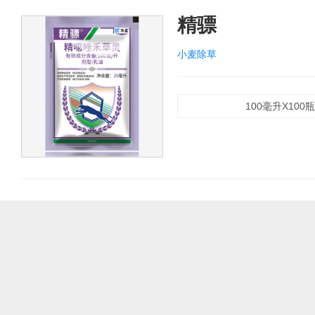
精骠
小麦除草
100毫升X100瓶