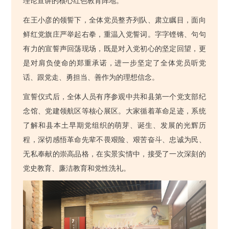
理论宣讲的核心红色教育阵地。
在王小彦的领誓下，全体党员整齐列队、肃立瞩目，面向
鲜红党旗庄严举起右拳，重温入党誓词。字字铿锵、句句
有力的宣誓声回荡现场，既是对入党初心的坚定回望，更
是对肩负使命的郑重承诺，进一步坚定了全体党员听党
话、跟党走、勇担当、善作为的理想信念。
宣誓仪式后，全体人员有序参观中共和县第一个党支部纪
念馆、党建领航区等核心展区。大家循着革命足迹，系统
了解和县本土早期党组织的萌芽、诞生、发展的光辉历
程，深切感悟革命先辈不畏艰险、艰苦奋斗、忠诚为民、
无私奉献的崇高品格，在实景实情中，接受了一次深刻的
党史教育、廉洁教育和党性洗礼。