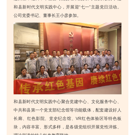
和县新时代文明实践中心，开展迎“七一”主题党日活动。
公司党委书记、董事长王小彦参加。
和县新时代文明实践中心聚合党建中心、文化服务中心、
中共和县第一个党支部纪念馆等功能载体，配套建设好人
长廊、红色影院、党史纪念馆、VR红色体验区等特色板
块，内容丰富、形式多样，是各级党组织开展党性淬炼、