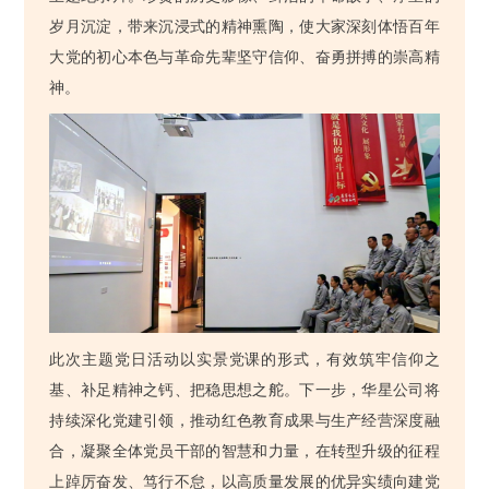
岁月沉淀，带来沉浸式的精神熏陶，使大家深刻体悟百年
大党的初心本色与革命先辈坚守信仰、奋勇拼搏的崇高精
神。
此次主题党日活动以实景党课的形式，有效筑牢信仰之
基、补足精神之钙、把稳思想之舵。下一步，华星公司将
持续深化党建引领，推动红色教育成果与生产经营深度融
合，凝聚全体党员干部的智慧和力量，在转型升级的征程
上踔厉奋发、笃行不怠，以高质量发展的优异实绩向建党