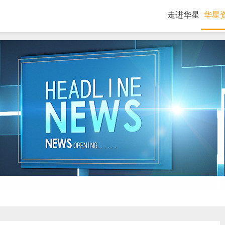
走进华星
华星