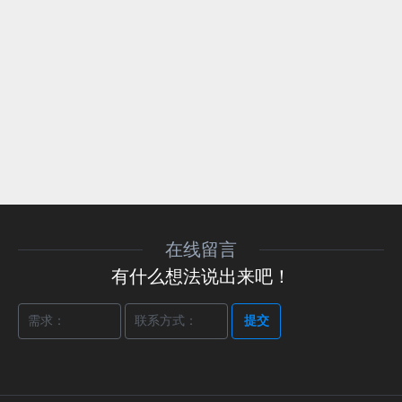
在线留言
有什么想法说出来吧！