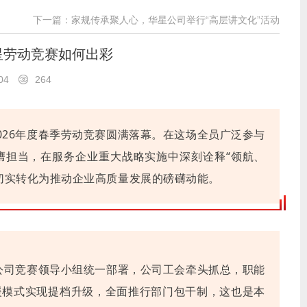
下一篇：家规传承聚人心，华星公司举行“高层讲文化”活动
星劳动竞赛如何出彩
-04
264
026年度春季劳动竞赛圆满落幕。在这场全员广泛参与
膺担当，在服务企业重大战略实施中深刻诠释“领航、
切实转化为推动企业高质量发展的磅礴动能。
，公司竞赛领导小组统一部署，公司工会牵头抓总，职能
援模式实现提档升级，全面推行部门包干制，这也是本