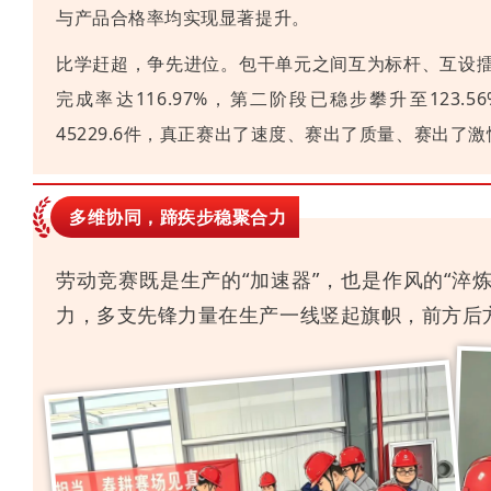
与产品合格率均实现显著提升。
比学赶超，争先进位。包干单元之间互为标杆、互设
完成率达116.97%，第二阶段已稳步攀升至123.
45229.6件，真正赛出了速度、赛出了质量、赛出了激
多维协同，蹄疾步稳聚合力
劳动竞赛既是生产的“加速器”，也是作风的“淬
力，多支先锋力量在生产一线竖起旗帜，前方后