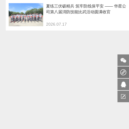
夏练三伏砺精兵 筑牢防线保平安 —— 华星公
司第八届消防技能比武活动圆满收官
2026.07.17