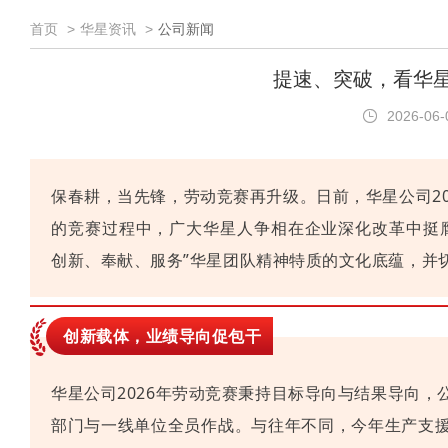
首页
华星资讯
公司新闻
提速、突破，看华
2026-06
保春耕，当先锋，劳动竞赛再升级。日前，华星公司2
的竞赛过程中，广大华星人争相在企业深化改革中挺
创新、奉献、服务”华星团队精神特质的文化底蕴，并
创新载体，业绩导向促包干
华星公司2026年劳动竞赛秉持目标导向与结果导向
部门与一线单位全员作战。与往年不同，今年生产支