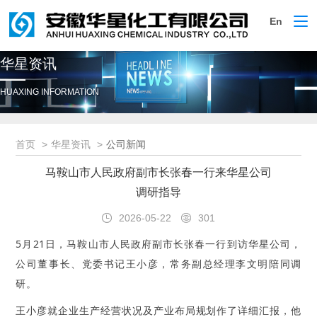
En
切
换
导
华星资讯
航
HUAXING INFORMATION
首页
华星资讯
公司新闻
马鞍山市人民政府副市长张春一行来华星公司
调研指导
2026-05-22
301
5月21日，马鞍山市人民政府副市长张春一行到访华星公司，
公司董事长、党委书记王小彦，常务副总经理李文明
陪同调
研
。
王小彦就企业生产经营状况及产业布局规划作了详细汇报，他