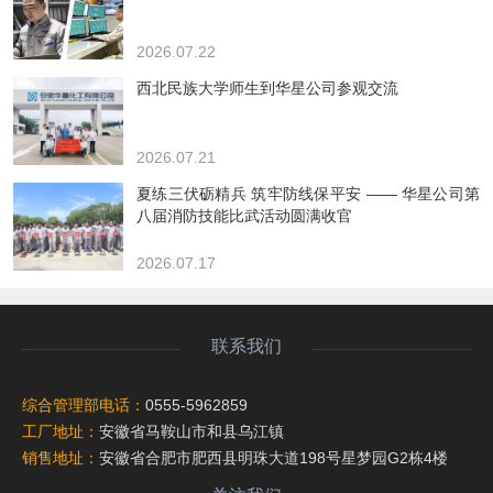
2026.07.22
西北民族大学师生到华星公司参观交流
2026.07.21
夏练三伏砺精兵 筑牢防线保平安 —— 华星公司第
八届消防技能比武活动圆满收官
2026.07.17
联系我们
综合管理部电话：
0555-5962859
工厂地址：
安徽省马鞍山市和县乌江镇
销售地址：
安徽省合肥市肥西县明珠大道198号星梦园G2栋4楼