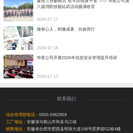
夏练三伏砺精兵 筑牢防线保平安 —— 华星公司第
八届消防技能比武活动圆满收官
2026.07.17
做有心人，积微成著、向效而行
2026.07.15
华星公司开展2026年信息安全管理提升培训
2026.07.13
联系我们
综合管理部电话：
0555-5962859
工厂地址：
安徽省马鞍山市和县乌江镇
销售地址：
安徽省合肥市肥西县明珠大道198号星梦园G2栋4楼