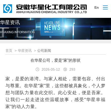
En
切
换
导
华星资讯
航
HUAXING INFORMATION
首页
华星资讯
公司新闻
在华星公司，爱是“家”的形状
2026-05-12
293
家，是爱的港湾。与家人相处，需要包容、付出
与尊重。在华星“家”里，这些都被具象化，个人梦
想与团队力量在此交织。此心安处，便是吾家。
让我们一起走进这些温暖故事，感受“华星幸福
家”的动人力量。