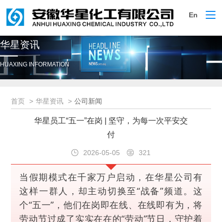
En
切
换
导
华星资讯
航
HUAXING INFORMATION
首页
华星资讯
公司新闻
华星员工“五一”在岗 | 坚守，为每一次平安交
付
2026-05-05
321
当假期模式在千家万户启动，在华星公司有
这样一群人，却主动切换至“战备”频道。这
个“五一”，他们在岗即在线、在线即有为，将
劳动节过成了实实在在的“劳动”节日，守护着