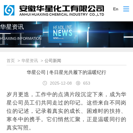
En
切
换
导
华星资讯
航
HUAXING INFORMATION
首页
华星资讯
公司新闻
华星公司 | 冬日星光共履下的温暖纪行
2025-12-08
653
岁月更迭，工作中的点滴片段沉淀下来，成为华
星公司员工们共同走过的印记。这些来自不同岗
位的记述，记录着真实的成长、困难时的扶持、
寒冬中的携手。它们悄然汇聚，正是温暖同行的
真实写照。