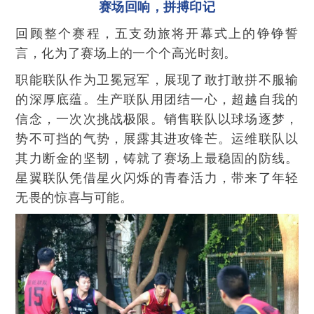
赛场回响，拼搏印记
回顾整个赛程，五支劲旅将开幕式上的铮铮誓
言，化为了赛场上的一个个高光时刻。
职能联队作为卫冕冠军，展现了敢打敢拼不服输
的深厚底蕴。生产联队用团结一心，超越自我的
信念，一次次挑战极限。销售联队以球场逐梦，
势不可挡的气势，展露其进攻锋芒。运维联队以
其力断金的坚韧，铸就了赛场上最稳固的防线。
星翼联队凭借星火闪烁的青春活力，带来了年轻
无畏的惊喜与可能。