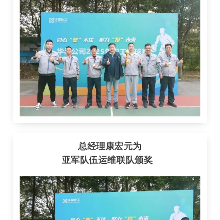
总经理康宏元为
亚军队伍运维联队颁奖