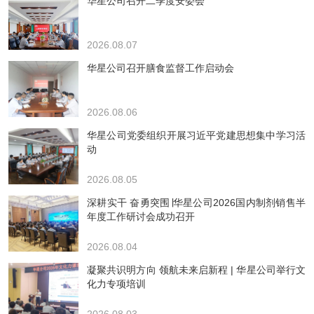
华星公司召开二季度安委会
2026.08.07
华星公司召开膳食监督工作启动会
2026.08.06
华星公司党委组织开展习近平党建思想集中学习活
动
2026.08.05
深耕实干 奋勇突围∣华星公司2026国内制剂销售半
年度工作研讨会成功召开
2026.08.04
凝聚共识明方向 领航未来启新程 | 华星公司举行文
化力专项培训