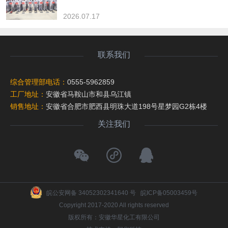
2026.07.17
联系我们
综合管理部电话：
0555-5962859
工厂地址：
安徽省马鞍山市和县乌江镇
销售地址：
安徽省合肥市肥西县明珠大道198号星梦园G2栋4楼
关注我们
皖公安网备 34052302341640 号
皖ICP备05003459号
Copyright 2017-2020 All rights reserved
版权所有：安徽华星化工有限公司