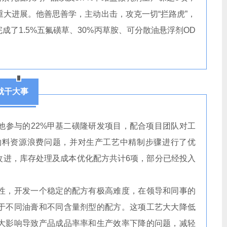
重大进展。他善思善学，主动出击，攻克一切“拦路虎”，
了1.5%五氟磺草、30%丙草胺、可分散油悬浮剂OD
就干大事
他参与的22%甲基二磺隆研发项目，配合项目团队对工
物料资源浪费问题，并对生产工艺中精制步骤进行了优
改进，库存处理及成本优化配方共计6项，部分已经投入
性，开发一个稳定的配方有极高难度，在领导和同事的
于不同油膏和不同含量剂型的配方。这项工艺大大降低
大影响导致产品成品率率和生产效率下降的问题，减轻