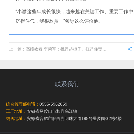
“小濮这些年成长很快，越来越在关键工作、重要工作
沉得住气，我很欣赏！”领导这么评价他。
上一篇：
高绩效者|李荣军：挑得起担子、扛得住责任、拿得下任务！
联系我们
综合管理部电话：
0555-5962859
工厂地址：
安徽省马鞍山市和县乌江镇
销售地址：
安徽省合肥市肥西县明珠大道198号星梦园G2栋4楼