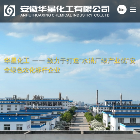
En
切
换
导
航
华星化工 一一 致力于打造"水清厂绿产业优"安
全绿色农化标杆企业