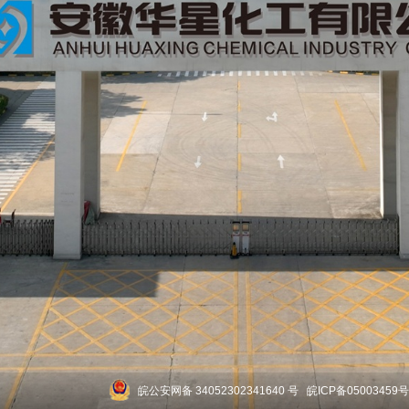
皖公安网备 34052302341640 号
皖ICP备05003459号